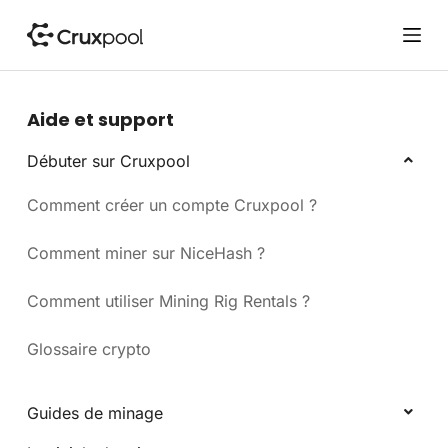
P
a
s
s
e
Aide et support
r
a
Débuter sur Cruxpool
u
Comment créer un compte Cruxpool ?
c
o
n
Comment miner sur NiceHash ?
t
e
Comment utiliser Mining Rig Rentals ?
n
u
Glossaire crypto
Guides de minage