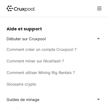
P
a
s
s
e
Aide et support
r
a
Débuter sur Cruxpool
u
Comment créer un compte Cruxpool ?
c
o
n
Comment miner sur NiceHash ?
t
e
Comment utiliser Mining Rig Rentals ?
n
u
Glossaire crypto
Guides de minage