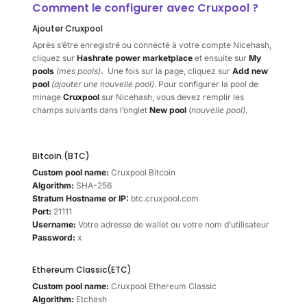
Comment le configurer avec Cruxpool ?
Ajouter Cruxpool
Après s’être enregistré ou connecté à votre compte Nicehash,
cliquez sur
Hashrate power marketplace
et ensuite sur
My
pools
(mes pools)
.
Une fois sur la page, cliquez sur
Add new
pool
(ajouter une nouvelle pool)
. Pour configurer la pool de
minage
Cruxpool
sur Nicehash, vous devez remplir les
champs suivants dans l’onglet
New pool
(
nouvelle pool)
.
Bitcoin (BTC)
Custom pool name:
Cruxpool Bitcoin
Algorithm:
SHA-256
Stratum Hostname or IP:
btc.cruxpool.com
Port:
21111
Username:
Votre adresse de wallet ou votre nom d’utilisateur
Password:
x
Ethereum Classic(ETC)
Custom pool name:
Cruxpool Ethereum Classic
Algorithm:
Etchash