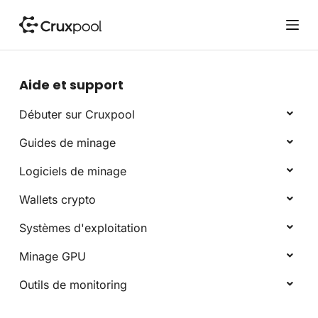
P
a
s
s
e
Aide et support
r
a
Débuter sur Cruxpool
u
Guides de minage
c
o
Logiciels de minage
n
t
Wallets crypto
e
Systèmes d'exploitation
n
u
Minage GPU
Outils de monitoring