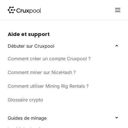
P
a
s
s
e
Aide et support
r
a
Débuter sur Cruxpool
u
Comment créer un compte Cruxpool ?
c
o
n
Comment miner sur NiceHash ?
t
e
Comment utiliser Mining Rig Rentals ?
n
u
Glossaire crypto
Guides de minage