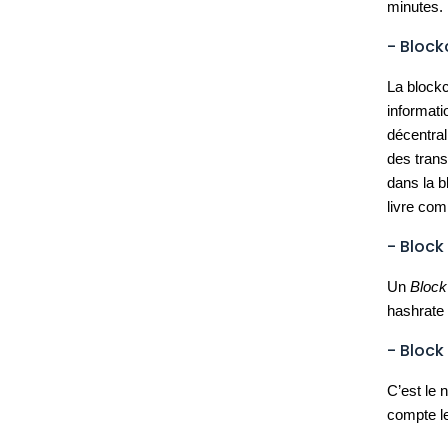
minutes.
- Block
La blockc
informati
décentral
des trans
dans la 
livre com
- Block
Un
Block
hashrate 
- Block
C’est le 
compte le