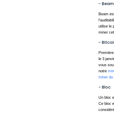
- Beam
Beam est 
l’auditab
utilise l
miner ce
- Bitco
Première 
le 3 janv
vous souh
notre
min
miner du 
- Bloc
Un bloc e
Ce bloc e
considéré