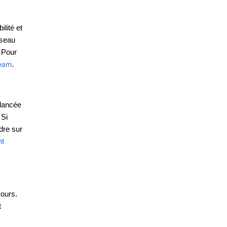
ilité et
éseau
. Pour
eam
.
 lancée
 Si
dre sur
t
cours.
t