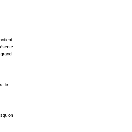
ontient
présente
 grand
s, le
orsqu’on