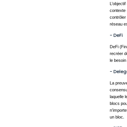
L’objectif
contexte 
contrôler
réseau es
- DeFi
DeFi (Fin
recréer d
le besoin
- Dele
La preuv
consens
laquelle 
blocs pou
n’importe
un bloc.