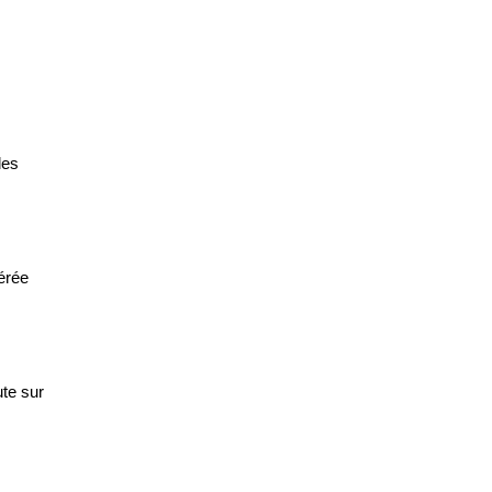
les
érée
ute sur