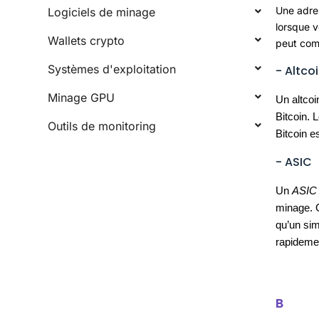
Une adres
Logiciels de minage
lorsque 
Wallets crypto
peut com
Systèmes d'exploitation
- Altco
Minage GPU
Un altcoi
Bitcoin. 
Outils de monitoring
Bitcoin e
- ASIC
Un
ASIC
minage. G
qu’un sim
rapideme
B