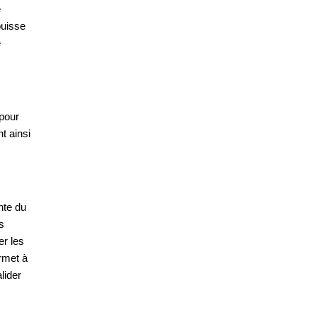
e
puisse
e
 pour
t ainsi
nte du
s
er les
rmet à
lider