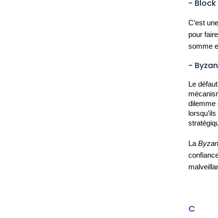
- Bloc
C’est une
pour fair
somme en
- Byzan
Le défaut
mécanism
dilemme q
lorsqu’il
stratégiq
La
Byzan
confiance
malveilla
C