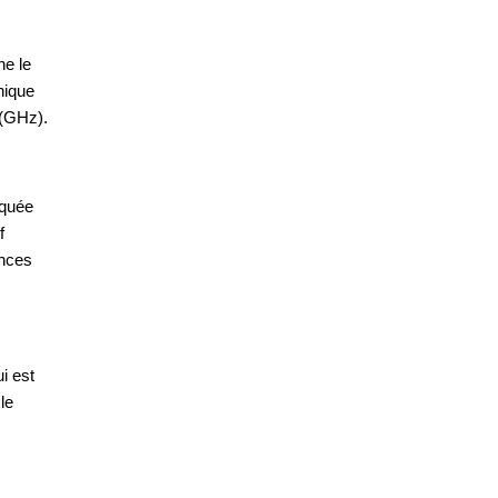
ne le
hique
 (GHz).
iquée
f
ances
i est
le