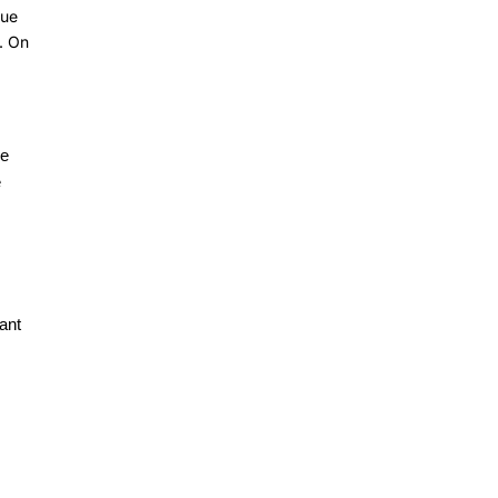
que
. On
ue
e
ant