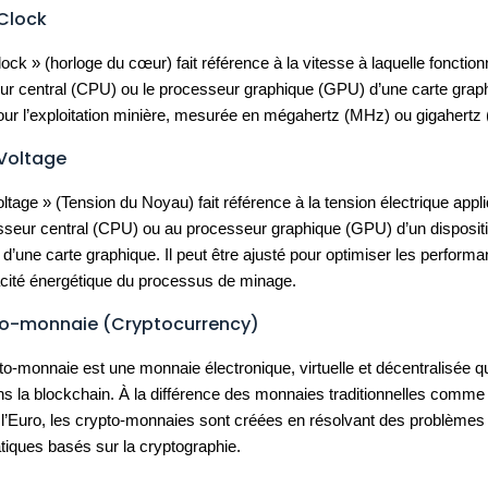
Clock
ock » (horloge du cœur) fait référence à la vitesse à laquelle fonction
ur central (CPU) ou le processeur graphique (GPU) d’une carte grap
pour l’exploitation minière, mesurée en mégahertz (MHz) ou gigahertz
 Voltage
ltage » (Tension du Noyau) fait référence à la tension électrique appl
seur central (CPU) ou au processeur graphique (GPU) d’un dispositi
 d’une carte graphique. Il peut être ajusté pour optimiser les perform
cacité énergétique du processus de minage.
to-monnaie (Cryptocurrency)
o-monnaie est une monnaie électronique, virtuelle et décentralisée qu
ans la blockchain. À la différence des monnaies traditionnelles comme 
 l’Euro, les crypto-monnaies sont créées en résolvant des problèmes
iques basés sur la cryptographie.