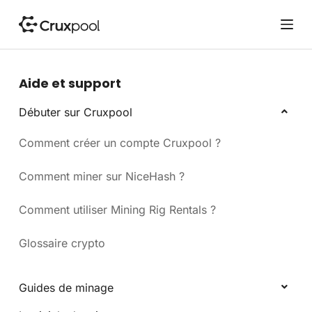
P
a
s
s
e
Aide et support
r
a
Débuter sur Cruxpool
u
Comment créer un compte Cruxpool ?
c
o
n
Comment miner sur NiceHash ?
t
e
Comment utiliser Mining Rig Rentals ?
n
u
Glossaire crypto
Guides de minage