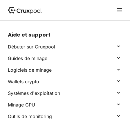
P
a
s
s
e
Aide et support
r
a
Débuter sur Cruxpool
u
Guides de minage
c
o
Logiciels de minage
n
t
Wallets crypto
e
Systèmes d'exploitation
n
u
Minage GPU
Outils de monitoring